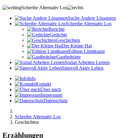
Schreibe Alternativ Los
S
uche
A
ndere
L
ösungen
S
chreibe
A
lternativ
L
os
Berichte
Gedichte
Geschichten
Der Kleine Hai
Edition Limitkunst
Gastbeiträge
S
ozial
A
rbeiten
L
ernen
S
innvoll
A
ktiv
L
eben
Info
Kontakt
Über mich
Impressum
Datenschutz
Schreibe Alternativ Los
Geschichten
Erzählungen