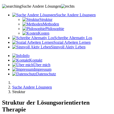
Suche Andere Lösungen
S
uche
A
ndere
L
ösungen
Struktur
Methoden
Philosophie
Kosten
S
chreibe
A
lternativ
L
os
S
ozial
A
rbeiten
L
ernen
S
innvoll
A
ktiv
L
eben
Info
Kontakt
Über mich
Impressum
Datenschutz
Suche Andere Lösungen
Struktur
Struktur der Lösungsorientierten
Therapie