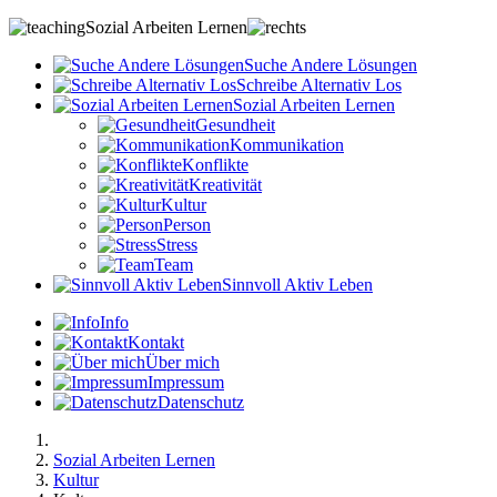
Sozial Arbeiten Lernen
S
uche
A
ndere
L
ösungen
S
chreibe
A
lternativ
L
os
S
ozial
A
rbeiten
L
ernen
Gesundheit
Kommunikation
Konflikte
Kreativität
Kultur
Person
Stress
Team
S
innvoll
A
ktiv
L
eben
Info
Kontakt
Über mich
Impressum
Datenschutz
Sozial Arbeiten Lernen
Kultur