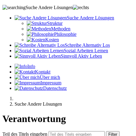
Suche Andere Lösungen
S
uche
A
ndere
L
ösungen
Struktur
Methoden
Philosophie
Kosten
S
chreibe
A
lternativ
L
os
S
ozial
A
rbeiten
L
ernen
S
innvoll
A
ktiv
L
eben
Info
Kontakt
Über mich
Impressum
Datenschutz
Suche Andere Lösungen
Verantwortung
Teil des Titels eingeben
Filter